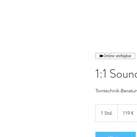
BENJAMIN HECKMANN
Online verfügbar
1:1 Sou
Tontechnik-Beratun
119
Euro
1 Std.
1
119 €
S
t
d